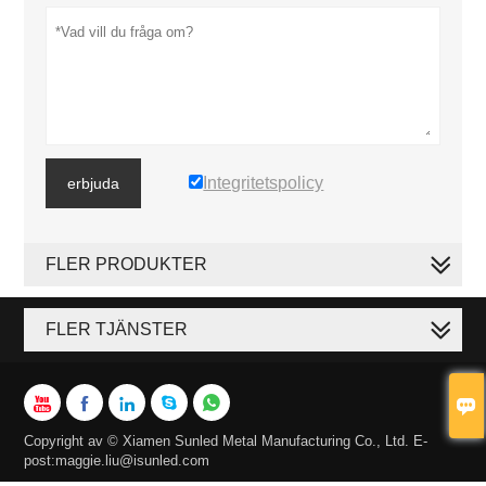
Integritetspolicy
erbjuda
FLER PRODUKTER
FLER TJÄNSTER






Copyright av © Xiamen Sunled Metal Manufacturing Co., Ltd. E-
post:maggie.liu@isunled.com