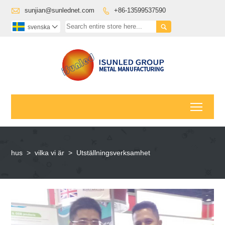

sunjian@sunlednet.com
+86-13599537590


svenska

Toggl
hus
>
vilka vi är
>
Utställningsverksamhet